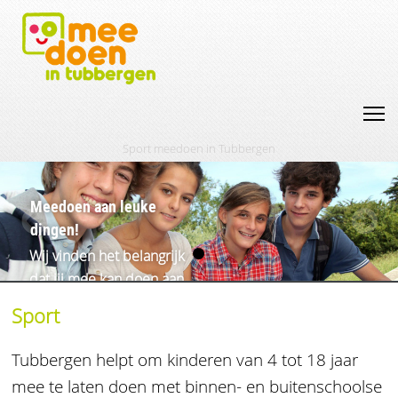
Sport meedoen in Tubbergen
Meedoen aan leuke
dingen!
Wij vinden het belangrijk
dat jij mee kan doen aan
sporten, een schoolreisje of
Sport
naar muziekles.
Tubbergen helpt om kinderen van 4 tot 18 jaar
mee te laten doen met binnen- en buitenschoolse